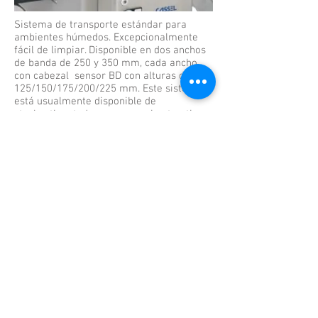
Sistema de transporte estándar para
ambientes húmedos. Excepcionalmente
fácil de limpiar. Disponible en dos anchos
de banda de 250 y 350 mm, cada ancho
con cabezal sensor BD con alturas de
125/150/175/200/225 mm. Este sistema
está usualmente disponible de
stock, etiquetado con un precio atractivo.
La serie de cintas transportadoras HW
está equipada con el detector de
metales
METAL SHARK® BD
.
Características y
beneficios del detector de
metales Con cinta HW
Fácil limpieza, diseño higiénico :
marco de
acero inoxidable abierto y sin acumulación
de suciedad. Mototambor de acero
inoxidable a prueba de agua. Cabezal
sensor completamente encapsulado. Cinta