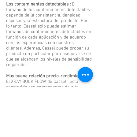
Los contaminantes detectables :
El
tamaño de los contaminantes detectables
depende de la consistencia, densidad,
espesor y la estructura del producto. Por
lo tanto, Cassel sólo puede estimar
tamaños de contaminantes detectables en
función de cada aplicación y de acuerdo
con las experiencias con nuestros
clientes. Además, Cassel puede probar su
producto en particular para asegurarse de
que se alcancen los niveles de sensibilidad
requerido.
Muy buena relación precio-rendimiento :
El XRAY BULK FLOW, de Cassel, está
construido con componentes de alta
calidad. Esto asegura muchos años de
operación sin problemas. Los sistemas de
inspección por rayos X Cassel están
diseñados y fabricados en Alemania. El
resultado es la fiabilidad a largo plazo y la
resistencia.
Superlativa sensibilidad de inspección: