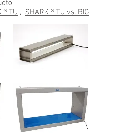
ucto
 ® TU
,
SHARK ® TU vs. BIG