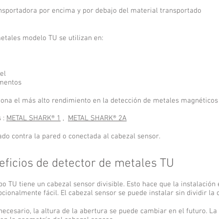
ansportadora por encima y por debajo del material transportado
metales modelo TU se utilizan en:
el
imentos
iona el más alto rendimiento en la detección de metales magnéticos
 :
METAL SHARK® 1
,
METAL SHARK® 2A
do contra la pared o conectada al cabezal sensor.
eficios de detector de metales TU
tipo TU tiene un cabezal sensor divisible. Esto hace que la instalación
ionalmente fácil. El cabezal sensor se puede instalar sin dividir la 
necesario, la altura de la abertura se puede cambiar en el futuro. La