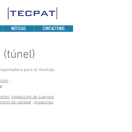
NOTICIAS
CONTACTENOS
(túnel)
ransportadora para el montaje.
ación
,
a
entos
,
inspección de cuerpos
ontrol de calidad
,
productos