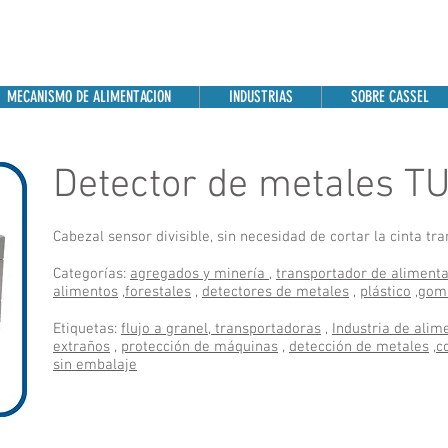
MECANISMO DE ALIMENTACION
INDUSTRIAS
SOBRE CASSEL
Detector de metales TU 
Cabezal sensor divisible, sin necesidad de cortar la cinta t
Categorías:
agregados y minería
,
transportador de aliment
alimentos
,
forestales
,
detectores de metales
,
plástico
,
gom
Etiquetas:
flujo a granel,
transportadoras
,
Industria de alim
extraños
,
protección de máquinas
,
detección de metales
,
c
sin embalaje